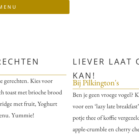
 MENU
RECHTEN
LIEVER LAAT
KAN!
se gerechten. Kies voor
Bij Pilkington's
h toast met brioche brood
Ben je geen vroege vogel? K
rridge met fruit, Yoghurt
voor een ‘lazy late breakfas
tmenu. Yummie!
potje thee of koffie vergeze
apple-crumble en cherry chee