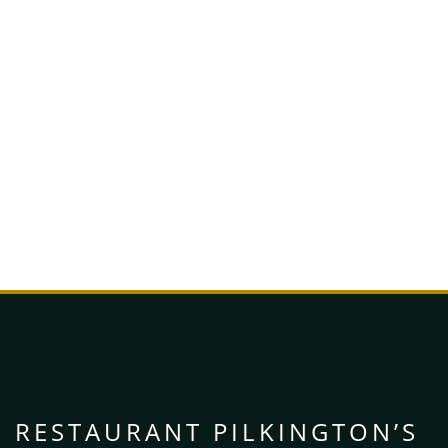
Vlei neer, rust uit, deel ervaringen, ontmoetingen en i
in onze mooie binnenstadstuin. Al jaren de heerlijkste 
Tea, events of een moment van rust, hartje
ONTDEK ONS MEN
RESTAURANT PILKINGTON’S