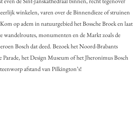
st even de Sint-Janskathedraal binnen, recht tegenover
heerlijk winkelen, varen over de Binnendieze of struinen
. Kom op adem in natuurgebied het Bossche Broek en laat
ste wandelroutes, monumenten en de Markt zoals de
Jeroen Bosch dat deed. Bezoek het Noord-Brabants
e Parade, het Design Museum of het Jheronimus Bosch
steenworp afstand van Pilkington’s!