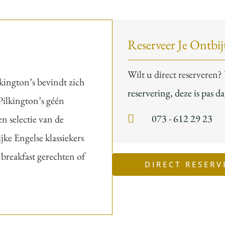
Reserveer Je Ontbij
Wilt u direct reserveren?
lkington’s bevindt zich
reservering, deze is pas d
Pilkington’s géén
073 - 612 29 23
n selectie van de
jke Engelse klassiekers
 breakfast gerechten of
DIRECT RESERV