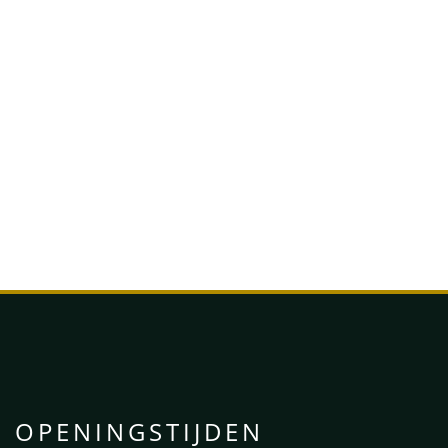
ndrukken van je dagje Den Bosch
tuin voor ontbijt, lunch, High
 ‘s-Hertogenbosch.
U
OPENINGSTIJDEN